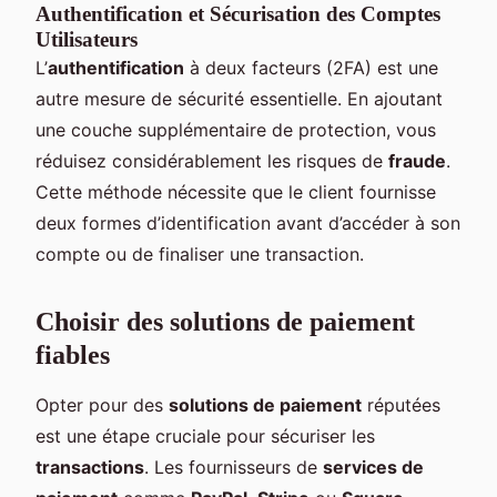
Authentification et Sécurisation des Comptes
Utilisateurs
L’
authentification
à deux facteurs (2FA) est une
autre mesure de sécurité essentielle. En ajoutant
une couche supplémentaire de protection, vous
réduisez considérablement les risques de
fraude
.
Cette méthode nécessite que le client fournisse
deux formes d’identification avant d’accéder à son
compte ou de finaliser une transaction.
Choisir des solutions de paiement
fiables
Opter pour des
solutions de paiement
réputées
est une étape cruciale pour sécuriser les
transactions
. Les fournisseurs de
services de