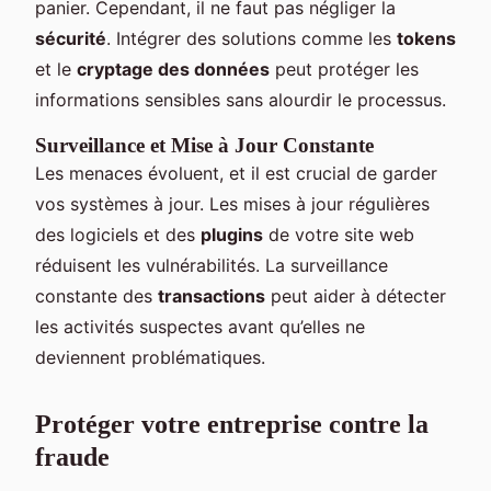
panier. Cependant, il ne faut pas négliger la
sécurité
. Intégrer des solutions comme les
tokens
et le
cryptage des données
peut protéger les
informations sensibles sans alourdir le processus.
Surveillance et Mise à Jour Constante
Les menaces évoluent, et il est crucial de garder
vos systèmes à jour. Les mises à jour régulières
des logiciels et des
plugins
de votre site web
réduisent les vulnérabilités. La surveillance
constante des
transactions
peut aider à détecter
les activités suspectes avant qu’elles ne
deviennent problématiques.
Protéger votre entreprise contre la
fraude