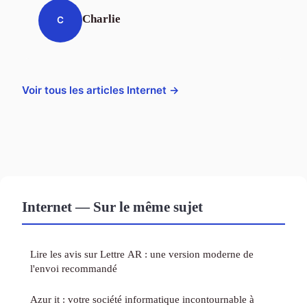
Charlie
C
Voir tous les articles Internet →
Internet — Sur le même sujet
Lire les avis sur Lettre AR : une version moderne de
l'envoi recommandé
Azur it : votre société informatique incontournable à