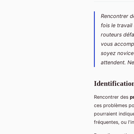
Rencontrer de
fois le travai
routeurs défa
vous accompa
soyez novice 
attendent. Ne
Identificati
Rencontrer des
p
ces problèmes pou
pourraient indiqu
fréquentes, ou l'