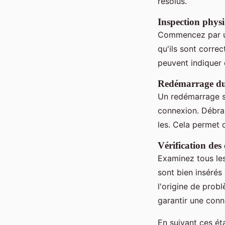
résolus.
Inspection phys
Commencez par u
qu'ils sont corre
peuvent indiquer
Redémarrage du
Un redémarrage 
connexion. Débran
les. Cela permet d
Vérification des
Examinez tous le
sont bien inséré
l'origine de prob
garantir une conn
En suivant ces ét