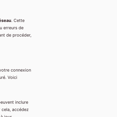
réseau
. Cette
ou erreurs de
ant de procéder,
votre connexion
ré. Voici
peuvent inclure
r cela, accédez
 à jour