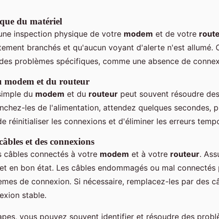
ique du matériel
ne inspection physique de votre
modem
et de votre
rout
ctement branchés et qu'aucun voyant d'alerte n'est allumé.
 des problèmes spécifiques, comme une absence de connex
 modem et du routeur
simple du
modem
et du
routeur
peut souvent résoudre de
chez-les de l'alimentation, attendez quelques secondes, p
e réinitialiser les connexions et d'éliminer les erreurs temp
 câbles et des connexions
s câbles connectés à votre
modem
et à votre
routeur
. Ass
s et en bon état. Les câbles endommagés ou mal connectés 
lèmes de connexion. Si nécessaire, remplacez-les par des c
exion stable.
apes, vous pouvez souvent identifier et résoudre des prob