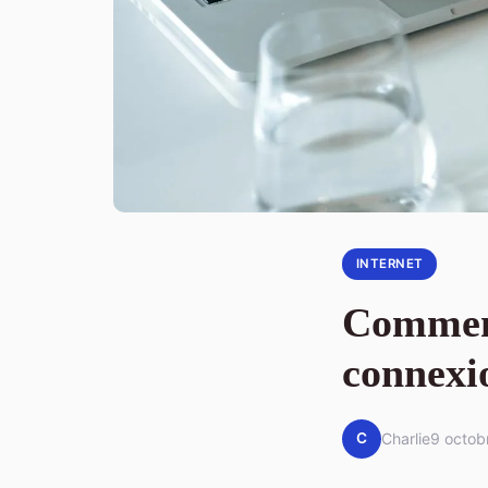
INTERNET
Comment
connexi
C
Charlie
9 octob