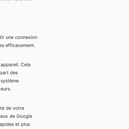
tir une connexion
es efficacement.
appareil. Cela
upart des
e système
teurs.
ité de votre
 ceux de Google
rapides et plus