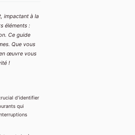
, impactant à la
rs éléments :
ion. Ce guide
èmes. Que vous
e en œuvre vous
ité !
rucial d'identifier
ourants qui
nterruptions