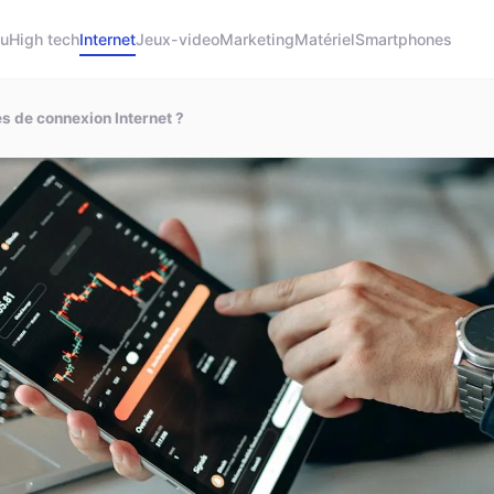
tu
High tech
Internet
Jeux-video
Marketing
Matériel
Smartphones
 de connexion Internet ?