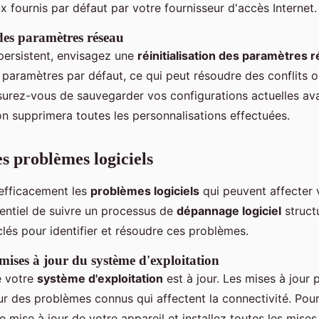
x fournis par défaut par votre fournisseur d'accès Internet.
 des paramètres réseau
persistent, envisagez une
réinitialisation des paramètres 
es paramètres par défaut, ce qui peut résoudre des conflits 
surez-vous de sauvegarder vos configurations actuelles av
on supprimera toutes les personnalisations effectuées.
s problèmes logiciels
 efficacement les
problèmes logiciels
qui peuvent affecter 
ssentiel de suivre un processus de
dépannage logiciel
structu
lés pour identifier et résoudre ces problèmes.
 mises à jour du système d'exploitation
e votre
système d'exploitation
est à jour. Les mises à jour 
ur des problèmes connus qui affectent la connectivité. Pou
 mise à jour de votre appareil et installez toutes les mises