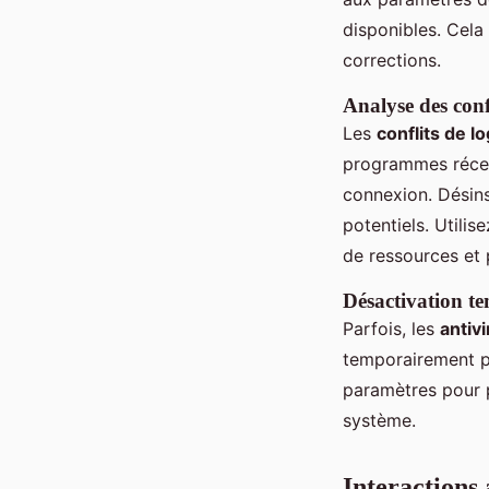
disponibles. Cela
corrections.
Analyse des confl
Les
conflits de lo
programmes récemm
connexion. Désins
potentiels. Utilis
de ressources et p
Désactivation te
Parfois, les
antiv
temporairement pou
paramètres pour p
système.
Interactions 