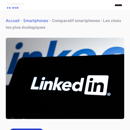
Accueil
›
Smartphones
›
Comparatif smartphones : Les choix
les plus écologiques