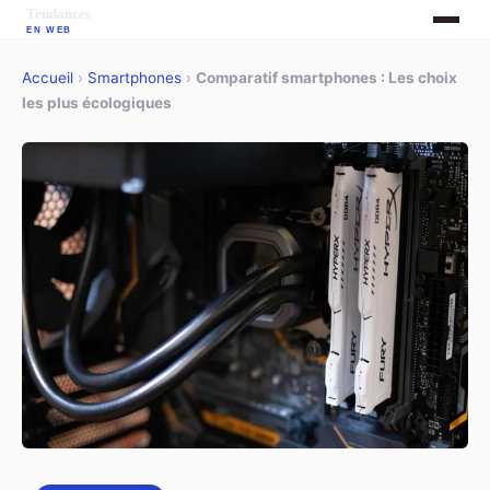
Accueil
›
Smartphones
›
Comparatif smartphones : Les choix
les plus écologiques