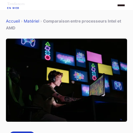
Accueil
›
Matériel
›
Comparaison entre processeurs Intel et
AMD