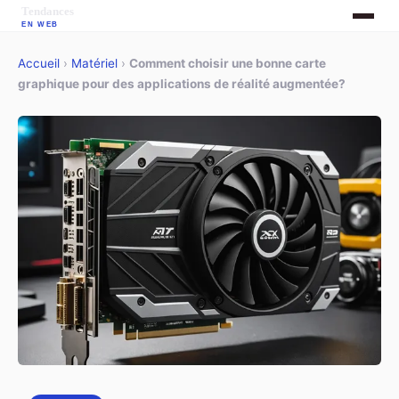
Accueil
›
Matériel
›
Comment choisir une bonne carte
graphique pour des applications de réalité augmentée?